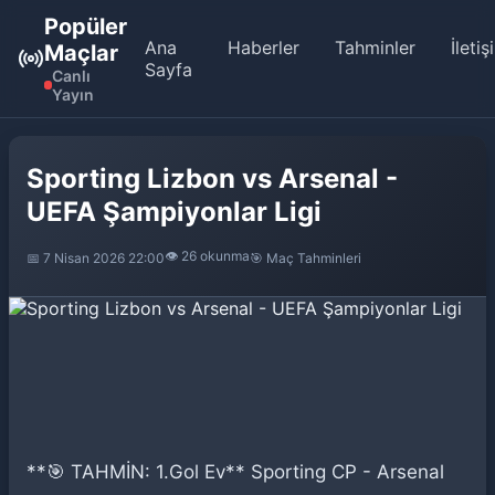
Popüler
Ana
Haberler
Tahminler
İletiş
Maçlar
Sayfa
Canlı
Yayın
Sporting Lizbon vs Arsenal -
UEFA Şampiyonlar Ligi
👁️ 26 okunma
📅 7 Nisan 2026 22:00
🎯 Maç Tahminleri
**🎯 TAHMİN: 1.Gol Ev** Sporting CP - Arsenal