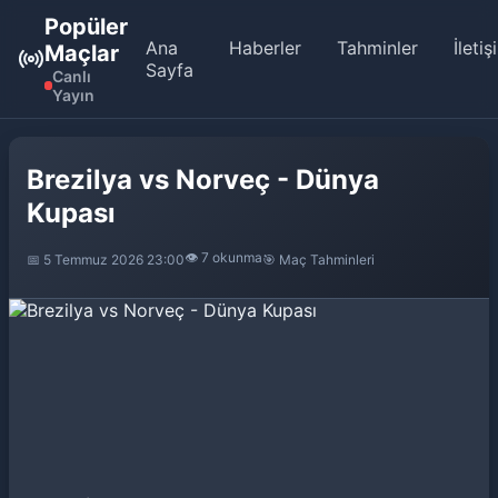
Popüler
Ana
Haberler
Tahminler
İletiş
Maçlar
Sayfa
Canlı
Yayın
Brezilya vs Norveç - Dünya
Kupası
👁️ 7 okunma
📅 5 Temmuz 2026 23:00
🎯 Maç Tahminleri