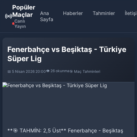
Popüler
Ana
Haberler
Tahminler
İletiş
Maçlar
Sayfa
Canlı
Yayın
Fenerbahçe vs Beşiktaş - Türkiye
Süper Lig
👁️ 26 okunma
📅 5 Nisan 2026 20:00
🎯 Maç Tahminleri
**🎯 TAHMİN: 2,5 Üst** Fenerbahçe - Beşiktaş