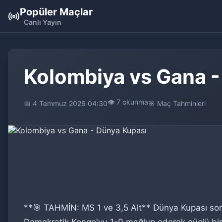
Popüler Maçlar
Canlı Yayın
Kolombiya vs Gana -
👁️ 7 okunma
📅 4 Temmuz 2026 04:30
🎯 Maç Tahminleri
**🎯 TAHMİN: MS 1 ve 3,5 Alt** Dünya Kupası son