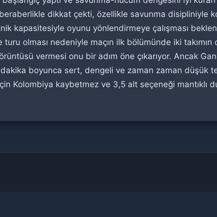
başlangıç yaptı ve savunma-hücum dengesini iyi kuran ta
 beraberlikle dikkat çekti, özellikle savunma disipliniyl
ik kapasitesiyle oyunu yönlendirmeye çalışması beklenebil
me turu olması nedeniyle maçın ilk bölümünde iki takımı
örüntüsü vermesi onu bir adım öne çıkarıyor. Ancak Gan
 dakika boyunca sert, dengeli ve zaman zaman düşük te
çin Kolombiya kaybetmez ve 3,5 alt seçeneği mantıklı du