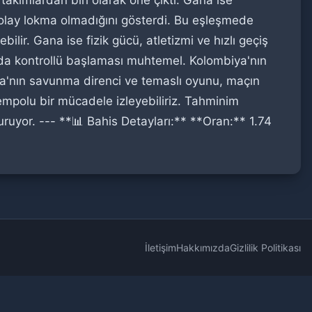
kımlardan biri olarak öne çıktı. Gana ise
e kolay lokma olmadığını gösterdi. Bu eşleşmede
ir. Gana ise fizik gücü, atletizmi ve hızlı geçiş
n da kontrollü başlaması muhtemel. Kolombiya'nın
a'nın savunma direnci ve temaslı oyunu, maçın
mpolu bir mücadele izleyebiliriz. Tahminim
ruyor. --- **📊 Bahis Detayları:** **Oran:** 1.74
İletişim
Hakkımızda
Gizlilik Politikası