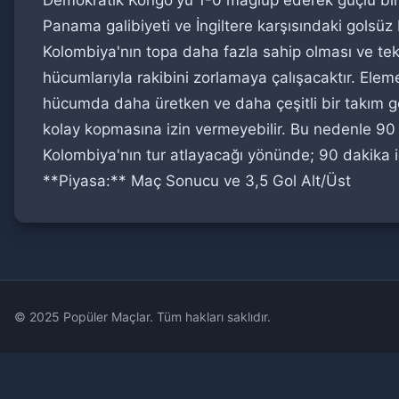
Demokratik Kongo'yu 1-0 mağlup ederek güçlü bir 
Panama galibiyeti ve İngiltere karşısındaki golsüz
Kolombiya'nın topa daha fazla sahip olması ve tekn
hücumlarıyla rakibini zorlamaya çalışacaktır. Ele
hücumda daha üretken ve daha çeşitli bir takım g
kolay kopmasına izin vermeyebilir. Bu nedenle 90
Kolombiya'nın tur atlayacağı yönünde; 90 dakika i
**Piyasa:** Maç Sonucu ve 3,5 Gol Alt/Üst
© 2025 Popüler Maçlar. Tüm hakları saklıdır.