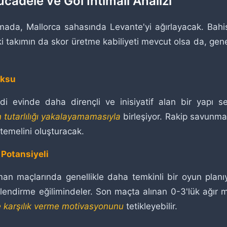
ücadele ve Gol İhtimali Analizi
aşmada, Mallorca sahasında Levante'yi ağırlayacak. Bahi
 iki takımın da skor üretme kabiliyeti mevcut olsa da,
oksu
ndi evinde daha dirençli ve inisiyatif alan bir yapı s
n tutarlılığı yakalayamamasıyla
birleşiyor. Rakip savunmay
temelini oluşturacak.
 Potansiyeli
an maçlarında genellikle daha temkinli bir oyun planıy
erlendirme eğilimindeler. Son maçta alınan 0-3'lük ağır 
le karşılık verme motivasyonunu
tetikleyebilir.