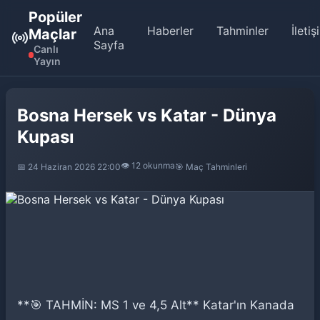
Popüler
Ana
Haberler
Tahminler
İletiş
Maçlar
Sayfa
Canlı
Yayın
Bosna Hersek vs Katar - Dünya
Kupası
👁️ 12 okunma
📅 24 Haziran 2026 22:00
🎯 Maç Tahminleri
**🎯 TAHMİN: MS 1 ve 4,5 Alt** Katar'ın Kanada