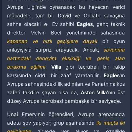
Avrupa Ligi'nde oynanacak bu heyecan verici
mücadele, tam bir David ve Goliath savaşına
sahne olacak! 🔥 Ev sahibi
Eagles
, genç teknik
direktör Melvin Boel yönetiminde sahasında
kapanan ve hızlı geçişlere dayalı
bir oyun
anlayışıyla sürpriz arayacak. Ancak,
savunma
hattındaki deneyim eksikliği ve geniş alan
bırakma eğilimi
,
Villa
gibi tecrübeli bir rakip
karşısında ciddi bir zaaf yaratabilir.
Eagles
'ın
Avrupa sahnesindeki ilk adımları ve Panathinaikos
zaferi takdire şayan olsa da,
Aston Villa
'nın üst
düzey Avrupa tecrübesi bambaşka bir seviyede.
Unai Emery'nin öğrencileri, Avrupa arenasında
adeta şov yapıyor; grup aşamasında
iki maçta iki
galibiyetle
zirvede yer alıyor ve özellikle