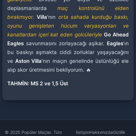
deplasmanlarda
maç kontrolünü elden
bırakmıyor
.
Villa
'nın
orta sahada kurduğu baskı,
oyunu genişleten hücum varyasyonları ve
kanatlardan içeri kat eden golcüleriyle
Go Ahead
Eagles
savunmasını zorlayacağı aşikar.
Eagles
'ın
bu baskıyı aşmakta ciddi zorluklar yaşayacağını
ve
Aston Villa
'nın maçın genelinde üstünlüğü ele
alıp skor üretmesini bekliyorum. 🔥
TAHMİN: MS 2 ve 1,5 Üst
© 2025 Popüler Maçlar. Tüm
İletişim
Hakkımızda
Gizlilik