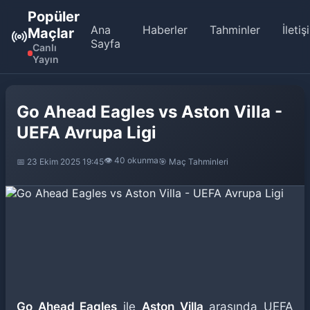
Popüler
Ana
Haberler
Tahminler
İletiş
Maçlar
Sayfa
Canlı
Yayın
Go Ahead Eagles vs Aston Villa -
UEFA Avrupa Ligi
👁️ 40 okunma
📅 23 Ekim 2025 19:45
🎯 Maç Tahminleri
Go Ahead Eagles
ile
Aston Villa
arasında UEFA