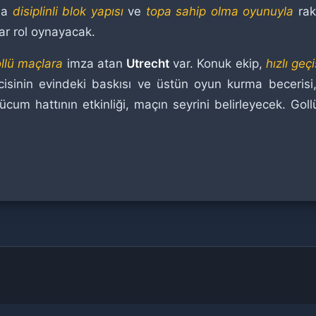
da
disiplinli blok yapısı
ve
topa sahip olma oyunuyla
raki
ar rol oynayacak.
llü maçlara
imza atan
Utrecht
var. Konuk ekip,
hızlı geçi
cisinin evindeki baskısı ve üstün oyun kurma beceris
ücum hattının etkinliği, maçın seyrini belirleyecek. 