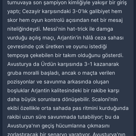
turnuvaya son şampiyon kimliğiyle yakışır bir giriş
yaptı; Cezayir karşısındaki 3-0'lık galibiyet hem
skor hem oyun kontrolü açısından net bir mesaj
niteliğindeydi. Messi'nin hat-trick ile damga
vurduğu açılış maçı, Arjantin'in hâlâ ceza sahası
çevresinde çok üretken ve oyunu istediği
tempoya çekebilen bir takım olduğunu gösterdi.
Avusturya da Ürdün karşısında 3-1 kazanarak
gruba moralli başladı, ancak o maçta verilen
pozisyonlar ve savunma arkasında oluşan
boşluklar Arjantin kalitesindeki bir rakibe karşı
daha büyük sorunlara dönüşebilir. Scaloni'nin
ekibi özellikle orta sahada pas ritmini kurduğunda
rakibi uzun süre savunmada tutabiliyor; bu da
Avusturya'nın geçiş hücumlarına çıkmasını
zorlaştıracak bir senaryo yaratıyor. Avusturya'nın