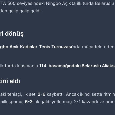
A 500 seviyesindeki Ningbo Açık’ta ilk turda Belaruslu 
den gelip galip geldi.
i dönüş
bo Açık Kadınlar Tenis Turnuvası
’nda mücadele eden m
ilk turda klasmanın
114. basamağındaki Belaruslu Aliak
ini aldı
i tenisçi, ilk seti
2-6
kaybetti. Ancak ikinci sette ritm
milli sporcu,
6-3
’lük galibiyetle maçı 2-1 kazandı ve adını