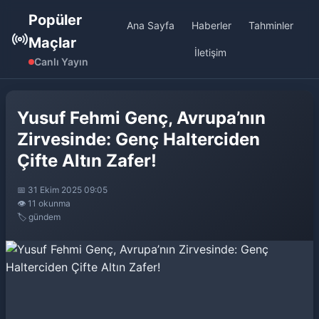
Popüler
Ana Sayfa
Haberler
Tahminler
Maçlar
İletişim
Canlı Yayın
Yusuf Fehmi Genç, Avrupa’nın
Zirvesinde: Genç Halterciden
Çifte Altın Zafer!
📅 31 Ekim 2025 09:05
👁️ 11 okunma
🏷️ gündem