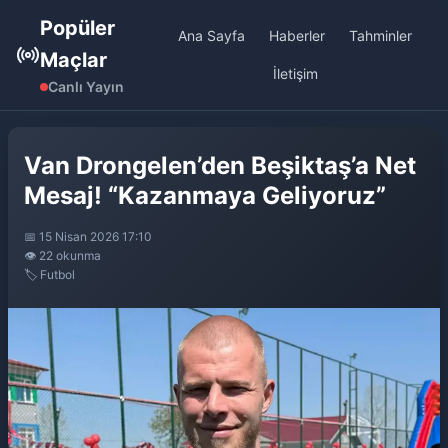
Popüler
Ana Sayfa
Haberler
Tahminler
Maçlar
İletişim
Canlı Yayın
Van Drongelen’den Beşiktaş’a Net
Mesaj! “Kazanmaya Geliyoruz”
📅 15 Nisan 2026 17:10
👁️ 22 okunma
🏷️ Futbol