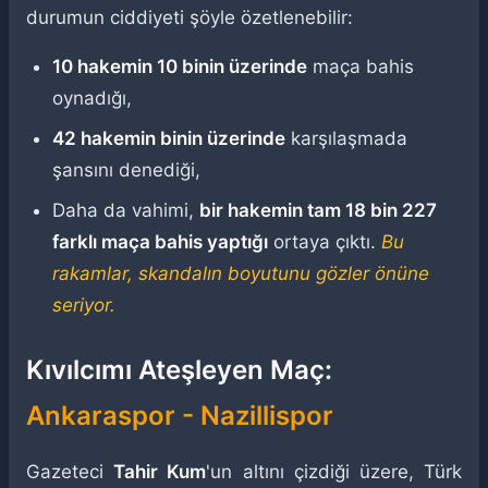
durumun ciddiyeti şöyle özetlenebilir:
10 hakemin 10 binin üzerinde
maça bahis
oynadığı,
42 hakemin binin üzerinde
karşılaşmada
şansını denediği,
Daha da vahimi,
bir hakemin tam 18 bin 227
farklı maça bahis yaptığı
ortaya çıktı.
Bu
rakamlar, skandalın boyutunu gözler önüne
seriyor.
Kıvılcımı Ateşleyen Maç:
Ankaraspor - Nazillispor
Gazeteci
Tahir Kum
'un altını çizdiği üzere, Türk