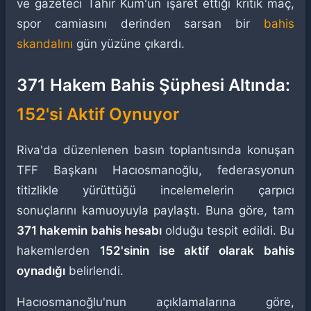
ve gazeteci Tahir Kum'un işaret ettiği kritik maç,
spor camiasını derinden sarsan bir
bahis
skandalını
gün yüzüne çıkardı.
371 Hakem Bahis Şüphesi Altında:
152'si Aktif Oynuyor
Riva'da düzenlenen basın toplantısında konuşan
TFF Başkanı Hacıosmanoğlu, federasyonun
titizlikle yürüttüğü incelemelerin çarpıcı
sonuçlarını kamuoyuyla paylaştı. Buna göre, tam
371 hakemin bahis hesabı
olduğu tespit edildi. Bu
hakemlerden
152'sinin ise aktif olarak bahis
oynadığı
belirlendi.
Hacıosmanoğlu'nun açıklamalarına göre,