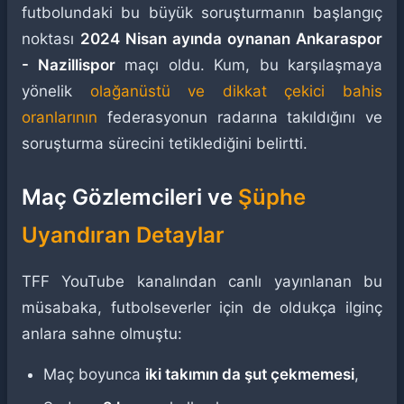
futbolundaki bu büyük soruşturmanın başlangıç
noktası
2024 Nisan ayında oynanan Ankaraspor
- Nazillispor
maçı oldu. Kum, bu karşılaşmaya
yönelik
olağanüstü ve dikkat çekici bahis
oranlarının
federasyonun radarına takıldığını ve
soruşturma sürecini tetiklediğini belirtti.
Maç Gözlemcileri ve
Şüphe
Uyandıran Detaylar
TFF YouTube kanalından canlı yayınlanan bu
müsabaka, futbolseverler için de oldukça ilginç
anlara sahne olmuştu:
Maç boyunca
iki takımın da şut çekmemesi
,