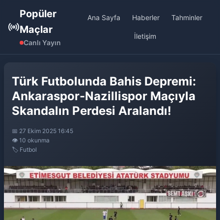
Popüler
Ana Sayfa
Haberler
Tahminler
Maçlar
İletişim
Canlı Yayın
Türk Futbolunda Bahis Depremi:
Ankaraspor-Nazillispor Maçıyla
Skandalın Perdesi Aralandı!
📅 27 Ekim 2025 16:45
👁️ 10 okunma
🏷️ Futbol