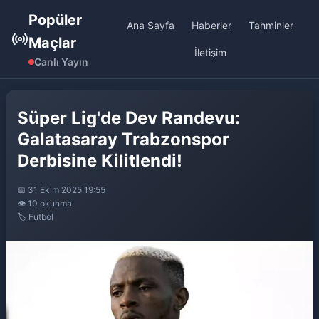
Popüler
Ana Sayfa
Haberler
Tahminler
Maçlar
İletişim
Canlı Yayın
Süper Lig'de Dev Randevu:
Galatasaray Trabzonspor
Derbisine Kilitlendi!
📅 31 Ekim 2025 19:55
👁️ 10 okunma
🏷️ Futbol