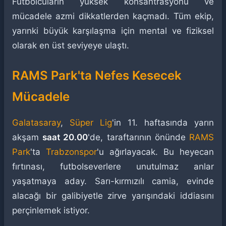
Futbolcuların yüksek konsantrasyonu ve
mücadele azmi dikkatlerden kaçmadı. Tüm ekip,
yarınki büyük karşılaşma için mental ve fiziksel
olarak en üst seviyeye ulaştı.
RAMS Park'ta Nefes Kesecek
Mücadele
Galatasaray
,
Süper Lig
'in 11. haftasında yarın
akşam
saat 20.00
'de, taraftarının önünde
RAMS
Park
'ta
Trabzonspor
'u ağırlayacak. Bu heyecan
fırtınası, futbolseverlere unutulmaz anlar
yaşatmaya aday. Sarı-kırmızılı camia, evinde
alacağı bir galibiyetle zirve yarışındaki iddiasını
perçinlemek istiyor.