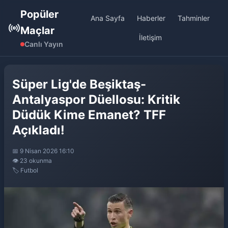
Popüler
Ana Sayfa
Haberler
Tahminler
Maçlar
İletişim
Canlı Yayın
Süper Lig'de Beşiktaş-
Antalyaspor Düellosu: Kritik
Düdük Kime Emanet? TFF
Açıkladı!
📅 9 Nisan 2026 16:10
👁️ 23 okunma
🏷️ Futbol