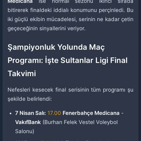
Medicana
ise normal sezonu ikinci sırada
bitirerek finaldeki iddialı konumunu perçinledi. Bu
iki güçlü ekibin mücadelesi, serinin ne kadar çetin
geçeceğinin sinyallerini veriyor.
Şampiyonluk Yolunda Maç
Programı: İşte Sultanlar Ligi Final
Takvimi
Nefesleri kesecek final serisinin tüm programı şu
şekilde belirlendi:
7 Nisan Salı:
17.00
Fenerbahçe Medicana
-
VakıfBank
(Burhan Felek Vestel Voleybol
Salonu)