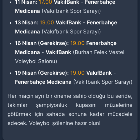
11 Nisan:
17.00
VakıfBank
-
Fenerbahçe
Medicana
(Vakıfbank Spor Sarayı)
13 Nisan:
19.00
VakıfBank
-
Fenerbahçe
Medicana
(Vakıfbank Spor Sarayı)
16 Nisan (Gerekirse):
19.00
Fenerbahçe
Medicana
-
VakıfBank
(Burhan Felek Vestel
Voleybol Salonu)
19 Nisan (Gerekirse):
19.00
VakıfBank
-
Fenerbahçe Medicana
(Vakıfbank Spor Sarayı)
Her maçın ayrı bir öneme sahip olduğu bu seride,
takımlar şampiyonluk kupasını müzelerine
götürmek için sahada sonuna kadar mücadele
edecek. Voleybol şölenine hazır olun!