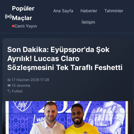
Popüler
Ana Sayfa
Haberler
Tahminler
Maçlar
İletişim
Canlı Yayın
Son Dakika: Eyüpspor'da Şok
Ayrılık! Luccas Claro
Sözleşmesini Tek Taraflı Feshetti
📅 17 Haziran 2026 17:28
👁️ 10 okunma
🏷️ Futbol