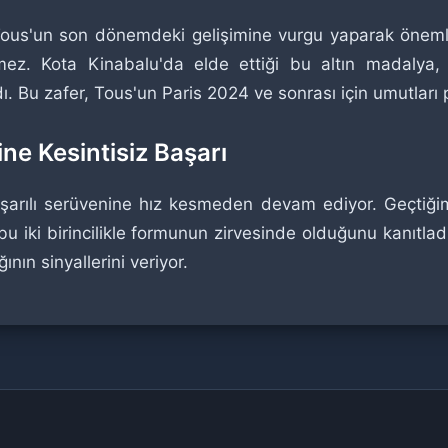
Tous'un son dönemdeki gelişimine vurgu yaparak önemli
mez. Kota Kinabalu'da elde ettiği bu altın madalya
ndı. Bu zafer, Tous'un Paris 2024 ve sonrası için umutları p
ne Kesintisiz Başarı
aşarılı serüvenine hız kesmeden devam ediyor. Geçtiğ
bu iki birincilikle formunun zirvesinde olduğunu kanıtladı.
nın sinyallerini veriyor.