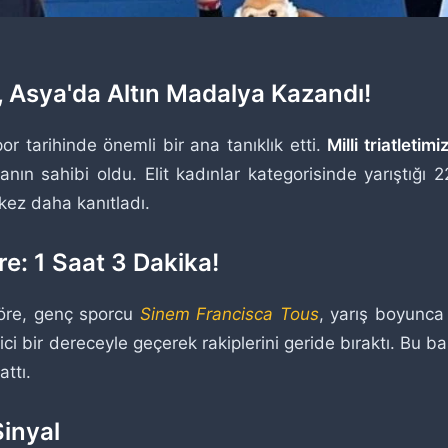
s, Asya'da Altın Madalya Kazandı!
r tarihinde önemli bir ana tanıklık etti.
Milli triatleti
ın sahibi oldu. Elit kadınlar kategorisinde yarıştığı 
 kez daha kanıtladı.
e: 1 Saat 3 Dakika!
göre, genç sporcu
Sinem Francisca Tous
, yarış boyunca
yici bir dereceyle geçerek rakiplerini geride bıraktı. Bu b
ttı.
Sinyal