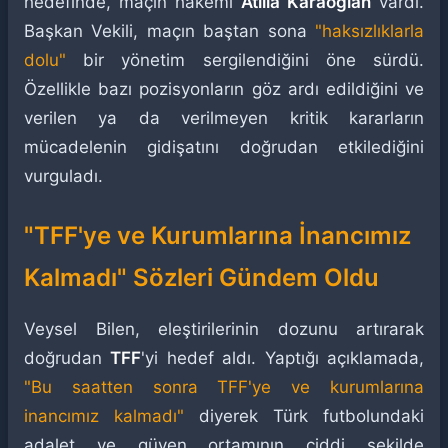
hedefinde, maçın hakemi
Atilla Karaoğlan
vardı.
Başkan Vekili, maçın baştan sona
"haksızlıklarla
dolu"
bir yönetim sergilendiğini öne sürdü.
Özellikle bazı pozisyonların göz ardı edildiğini ve
verilen ya da verilmeyen kritik kararların
mücadelenin gidişatını doğrudan etkilediğini
vurguladı.
"TFF'ye ve Kurumlarına İnancımız
Kalmadı" Sözleri Gündem Oldu
Veysel Bilen, eleştirilerinin dozunu artırarak
doğrudan
TFF
'yi hedef aldı. Yaptığı açıklamada,
"Bu saatten sonra TFF'ye ve kurumlarına
inancımız kalmadı"
diyerek Türk futbolundaki
adalet ve güven ortamının ciddi şekilde