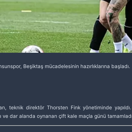
msunspor, Beşiktaş mücadelesinin hazırlıklarına başladı.
man, teknik direktör Thorsten Fink yönetiminde yapıld
rı ve dar alanda oynanan çift kale maçla günü tamamladı