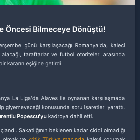
le Öncesi Bilmeceye Dönüştü!
rşembe günü karşılaşacağı Romanya'da, kaleci
lacağı, taraftarlar ve futbol otoriteleri arasında
r kararın eşiğine getirdi.
panya La Liga'da Alaves ile oynanan karşılaşmada
yip giyemeyeceği konusunda soru işaretleri yarattı.
rentiu Popescu'yu
kadroya dahil etti.
uçlandı. Sakatlığının beklenen kadar ciddi olmadığı
kte olmak ve
kritik Türkiye maçında
kaleyi korumak