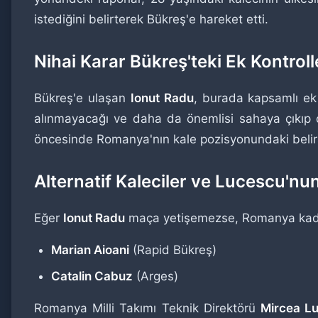
istediğini belirterek Bükreş'e hareket etti.
Nihai Karar Bükreş'teki Ek Kontroll
Bükreş'e ulaşan
Ionut Radu
, burada kapsamlı ek 
alınmayacağı ve daha da önemlisi sahaya çıkı
öncesinde Romanya'nın kale pozisyonundaki belirsi
Alternatif Kaleciler ve Lucescu'nu
Eğer
Ionut Radu
maça yetişemezse, Romanya kadro
Marian Aioani
(Rapid Bükreş)
Catalin Cabuz
(Arges)
Romanya Milli Takımı Teknik Direktörü
Mircea L