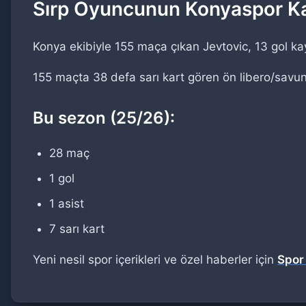
Sırp Oyuncunun Konyaspor Ka
Konya ekibiyle 155 maça çıkan Jevtovic, 13 gol kay
155 maçta 38 defa sarı kart gören ön libero/savu
Bu sezon (25/26):
28 maç
1 gol
1 asist
7 sarı kart
Yeni nesil spor içerikleri ve özel haberler için
Spor