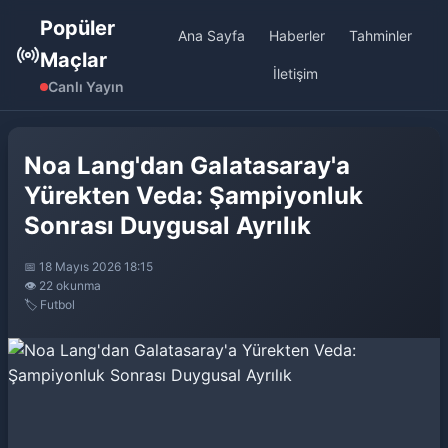
Popüler
Ana Sayfa
Haberler
Tahminler
Maçlar
İletişim
Canlı Yayın
Noa Lang'dan Galatasaray'a
Yürekten Veda: Şampiyonluk
Sonrası Duygusal Ayrılık
📅 18 Mayıs 2026 18:15
👁️ 22 okunma
🏷️ Futbol