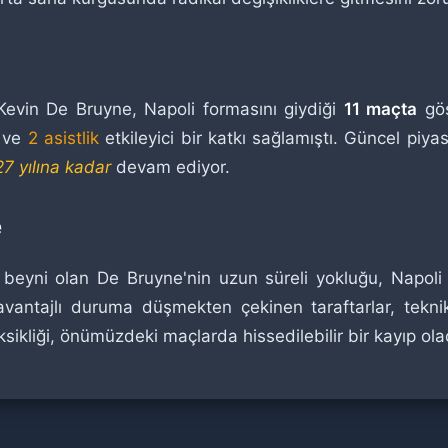
Kevin De Bruyne, Napoli formasını giydiği
11 maçta
gös
ve
2 asistlik
etkileyici bir katkı sağlamıştı. Güncel piy
7 yılına kadar
devam ediyor.
e
eyni olan De Bruyne'nin uzun süreli yokluğu, Napoli t
dezavantajlı duruma düşmekten çekinen taraftarlar, tek
eksikliği, önümüzdeki maçlarda hissedilebilir bir kayıp ola