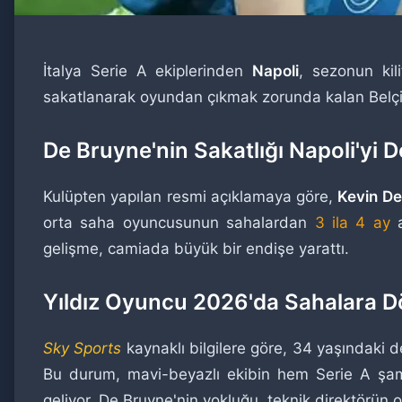
İtalya Serie A ekiplerinden
Napoli
, sezonun kil
sakatlanarak oyundan çıkmak zorunda kalan Belçika
De Bruyne'nin Sakatlığı Napoli'yi 
Kulüpten yapılan resmi açıklamaya göre,
Kevin De
orta saha oyuncusunun sahalardan
3 ila 4 ay
a
gelişme, camiada büyük bir endişe yarattı.
Yıldız Oyuncu 2026'da Sahalara 
Sky Sports
kaynaklı bilgilere göre, 34 yaşındaki 
Bu durum, mavi-beyazlı ekibin hem Serie A şam
geliyor. De Bruyne'nin yokluğu, teknik direktörün o