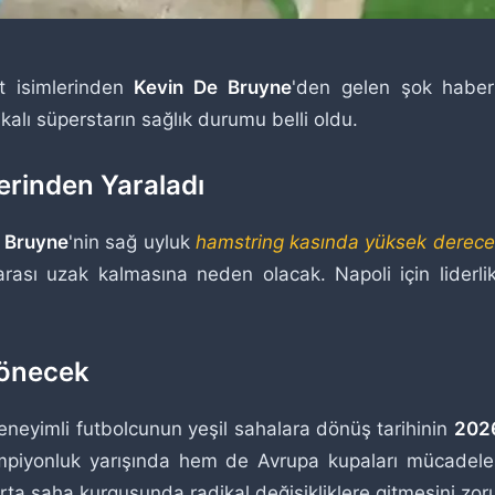
it isimlerinden
Kevin De Bruyne
'den gelen şok haberl
lı süperstarın sağlık durumu belli oldu.
Derinden Yaraladı
 Bruyne
'nin sağ uyluk
hamstring kasında yüksek dereceli 
rası uzak kalmasına neden olacak. Napoli için liderl
Dönecek
deneyimli futbolcunun yeşil sahalara dönüş tarihinin
2026
piyonluk yarışında hem de Avrupa kupaları mücadele
rta saha kurgusunda radikal değişikliklere gitmesini zoru