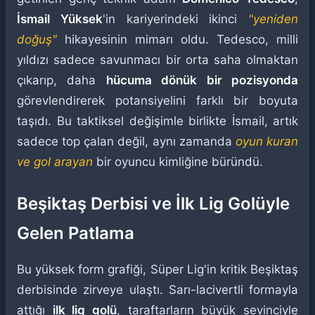
İsmail Yüksek
'in kariyerindeki ikinci
"yeniden
doğuş"
hikayesinin mimarı oldu. Tedesco, milli
yıldızı sadece savunmacı bir orta saha olmaktan
çıkarıp, daha
hücuma dönük bir pozisyonda
görevlendirerek potansiyelini farklı bir boyuta
taşıdı. Bu taktiksel değişimle birlikte İsmail, artık
sadece top çalan değil, aynı zamanda
oyun kuran
ve gol arayan
bir oyuncu kimliğine büründü.
Beşiktaş Derbisi ve İlk Lig Golüyle
Gelen Patlama
Bu yüksek form grafiği, Süper Lig'in kritik Beşiktaş
derbisinde zirveye ulaştı. Sarı-lacivertli formayla
attığı
ilk lig golü
, taraftarların büyük sevinciyle