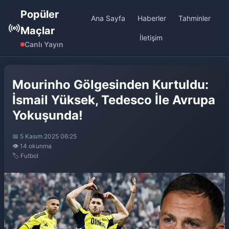
Popüler
Ana Sayfa
Haberler
Tahminler
Maçlar
İletişim
Canlı Yayın
Mourinho Gölgesinden Kurtuldu:
İsmail Yüksek, Tedesco İle Avrupa
Yokuşunda!
📅 5 Kasım 2025 06:25
👁️ 14 okunma
🏷️ Futbol