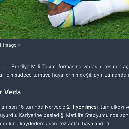
ed-image">
 Jr.
, Brezilya Milli Takımı formasına vedasını resmen aç
ar için sadece turnuva hayallerinin değil, aynı zamanda i
ir Veda
i olan son 16 turunda Norveç'e
2-1 yenilmesi
, tüm ülkeyi 
ı duyurdu. Kariyerine başladığı MetLife Stadyumu'nda son
 golünü kaydederek son kez ağları havalandırdı.