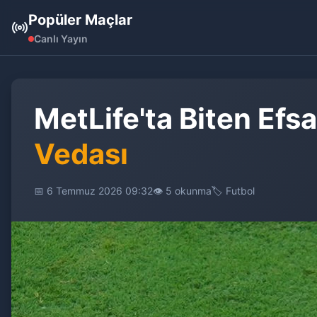
Popüler Maçlar
Canlı Yayın
MetLife'ta Biten Efs
Vedası
📅 6 Temmuz 2026 09:32
👁️ 5 okunma
🏷️ Futbol