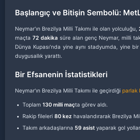
Başlangıç ve Bitişin Sembolü: Me
Neymar'ın Brezilya Milli Takımı ile olan yolculuğu,
maçta
72 dakika
süre alan genç Neymar, milli tak
Dünya Kupası'nda yine aynı stadyumda, yine bir 
duygusallık yarattı.
Bir Efsanenin İstatistikleri
Neymar'ın Brezilya Milli Takımı ile geçirdiği
parlak 
Toplam
130 milli maç
ta görev aldı.
Rakip fileleri
80 kez
havalandırarak Brezilya Mil
Takım arkadaşlarına
59 asist
yaparak gol yollar