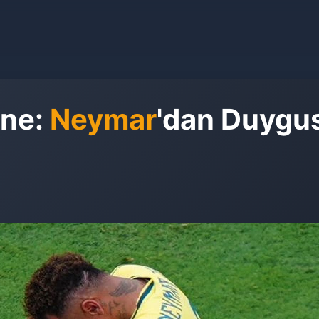
ane:
Neymar
'dan Duygu