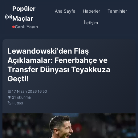
Popüler
Ana Sayfa
Haberler
Tahminler
Maçlar
İletişim
Canlı Yayın
Lewandowski'den Flaş
Açıklamalar: Fenerbahçe ve
Transfer Dünyası Teyakkuza
Geçti!
📅 17 Nisan 2026 16:50
👁️ 21 okunma
🏷️ Futbol