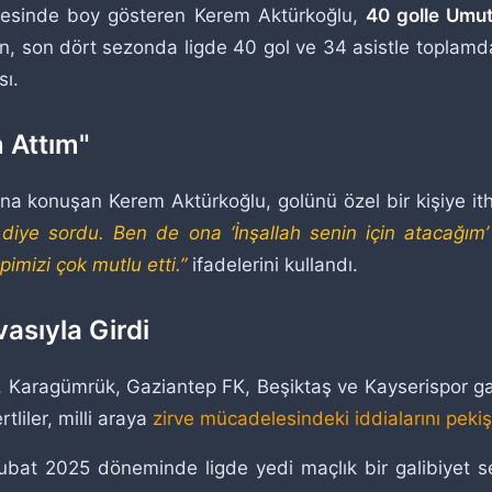
esinde boy gösteren Kerem Aktürkoğlu,
40 golle Umut 
lan, son dört sezonda ligde 40 gol ve 34 asistle toplam
sı.
 Attım"
 konuşan Kerem Aktürkoğlu, golünü özel bir kişiye ithaf 
 diye sordu. Ben de ona ‘İnşallah senin için atacağım
pimizi çok mutlu etti.”
ifadelerini kullandı.
asıyla Girdi
 Karagümrük, Gaziantep FK, Beşiktaş ve Kayserispor gali
rtliler, milli araya
zirve mücadelesindeki iddialarını pekiş
t 2025 döneminde ligde yedi maçlık bir galibiyet seris