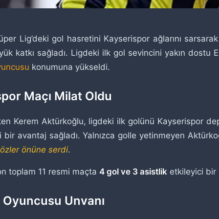
üper Lig’deki gol hasretini Kayserispor ağlarını sarsarak
ük katkı sağladı. Ligdeki ilk gol sevincini yakın dost
oyuncusu
konumuna yükseldi.
spor Maçı Milat Oldu
eken Kerem Aktürkoğlu, ligdeki ilk golünü Kayserispor 
bir avantaj sağladı. Yalnızca golle yetinmeyen Aktürkoğl
gözler önüne serdi
.
on toplam 11 resmi maçta
4 gol ve 3 asistlik
etkileyici bir 
li Oyuncusu Unvanı