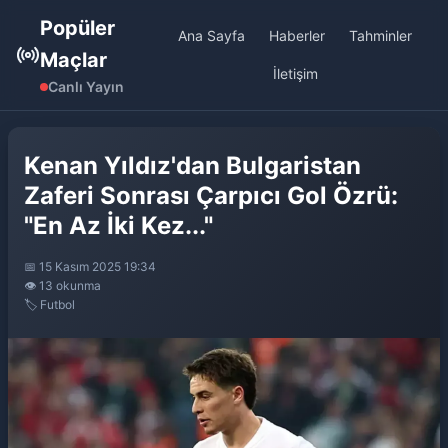
Popüler
Ana Sayfa
Haberler
Tahminler
Maçlar
İletişim
Canlı Yayın
Kenan Yıldız'dan Bulgaristan
Zaferi Sonrası Çarpıcı Gol Özrü:
"En Az İki Kez..."
📅 15 Kasım 2025 19:34
👁️ 13 okunma
🏷️ Futbol