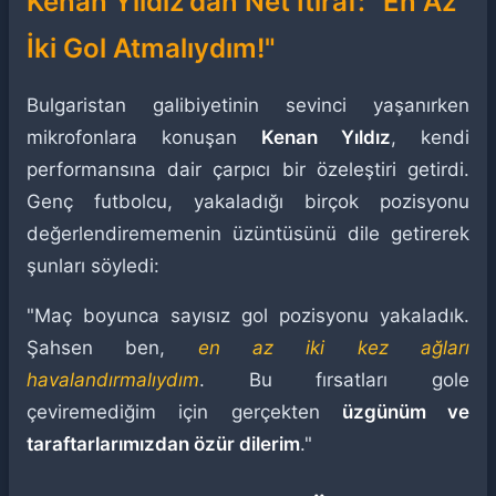
Kenan Yıldız'dan Net İtiraf: "En Az
İki Gol Atmalıydım!"
Bulgaristan galibiyetinin sevinci yaşanırken
mikrofonlara konuşan
Kenan Yıldız
, kendi
performansına dair çarpıcı bir özeleştiri getirdi.
Genç futbolcu, yakaladığı birçok pozisyonu
değerlendirememenin üzüntüsünü dile getirerek
şunları söyledi:
"Maç boyunca sayısız gol pozisyonu yakaladık.
Şahsen ben,
en az iki kez ağları
havalandırmalıydım
. Bu fırsatları gole
çeviremediğim için gerçekten
üzgünüm ve
taraftarlarımızdan özür dilerim
."