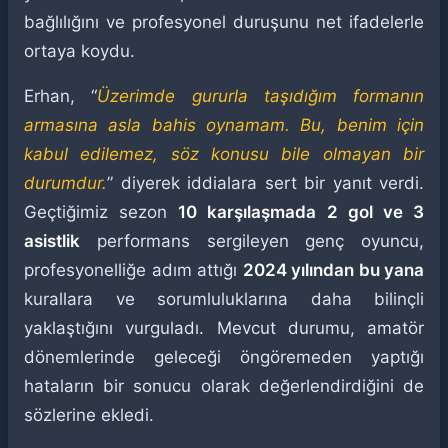
bağlılığını ve profesyonel duruşunu net ifadelerle
ortaya koydu.
Erhan, “
Üzerimde gururla taşıdığım formanın
armasına asla bahis oynamam. Bu, benim için
kabul edilemez, söz konusu bile olmayan bir
durumdur.
” diyerek iddialara sert bir yanıt verdi.
Geçtiğimiz sezon
10 karşılaşmada 2 gol ve 3
asistlik
performans sergileyen genç oyuncu,
profesyonelliğe adım attığı
2024 yılından bu yana
kurallara ve sorumluluklarına daha bilinçli
yaklaştığını vurguladı. Mevcut durumu, amatör
dönemlerinde geleceği öngöremeden yaptığı
hataların bir sonucu olarak değerlendirdiğini de
sözlerine ekledi.