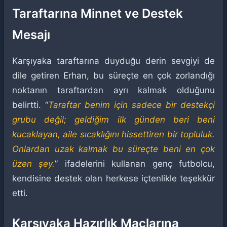
Taraftarına Minnet ve Destek
Mesajı
Karşıyaka taraftarına duyduğu derin sevgiyi de
dile getiren Erhan, bu süreçte en çok zorlandığı
noktanın taraftardan ayrı kalmak olduğunu
belirtti. “
Taraftar benim için sadece bir destekçi
grubu değil; geldiğim ilk günden beri beni
kucaklayan, aile sıcaklığını hissettiren bir topluluk.
Onlardan uzak kalmak bu süreçte beni en çok
üzen şey.
” ifadelerini kullanan genç futbolcu,
kendisine destek olan herkese içtenlikle teşekkür
etti.
Karşıyaka Hazırlık Maçlarına