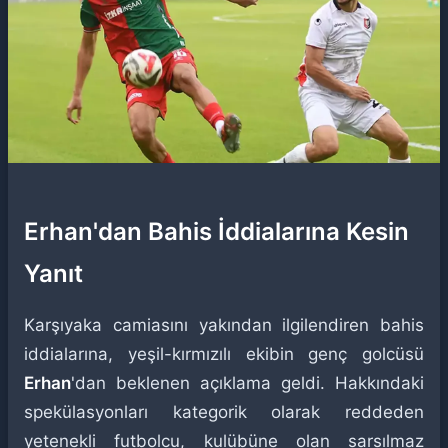
Erhan'dan Bahis İddialarına Kesin
Yanıt
Karşıyaka camiasını yakından ilgilendiren bahis
iddialarına, yeşil-kırmızılı ekibin genç golcüsü
Erhan
'dan beklenen açıklama geldi. Hakkındaki
spekülasyonları kategorik olarak reddeden
yetenekli futbolcu, kulübüne olan sarsılmaz