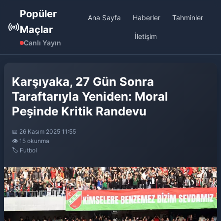
Popüler
Ana Sayfa
Haberler
Tahminler
Maçlar
İletişim
Canlı Yayın
Karşıyaka, 27 Gün Sonra
Taraftarıyla Yeniden: Moral
Peşinde Kritik Randevu
📅 26 Kasım 2025 11:55
👁️ 15 okunma
🏷️ Futbol