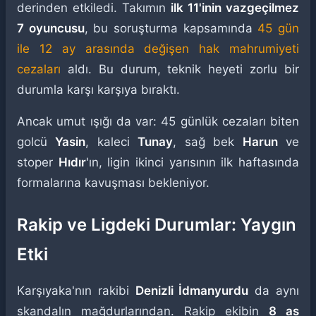
derinden etkiledi. Takımın
ilk 11'inin vazgeçilmez
7 oyuncusu
, bu soruşturma kapsamında
45 gün
ile 12 ay arasında değişen hak mahrumiyeti
cezaları
aldı. Bu durum, teknik heyeti zorlu bir
durumla karşı karşıya bıraktı.
Ancak umut ışığı da var: 45 günlük cezaları biten
golcü
Yasin
, kaleci
Tunay
, sağ bek
Harun
ve
stoper
Hıdır
'ın, ligin ikinci yarısının ilk haftasında
formalarına kavuşması bekleniyor.
Rakip ve Ligdeki Durumlar: Yaygın
Etki
Karşıyaka'nın rakibi
Denizli İdmanyurdu
da aynı
skandalın mağdurlarından. Rakip ekibin
8 as