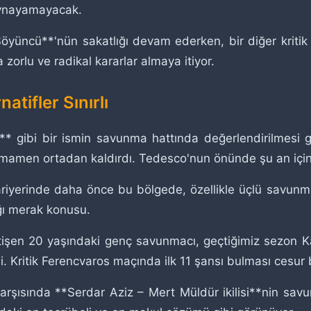
oynayamayacak.
öyüncü**'nün sakatlığı devam ederken, bir diğer kritik
zorlu ve radikal kararlar almaya itiyor.
tifler Sınırlı
* gibi bir ismin savunma hattında değerlendirilmesi g
tamamen ortadan kaldırdı. Tedesco'nun önünde şu an içi
kariyerinde daha önce bu bölgede, özellikle üçlü savunma
ğı merak konusu.
işen 20 yaşındaki genç savunmacı, geçtiğimiz sezon Ka
 Kritik Ferencvaros maçında ilk 11 şansı bulması cesur bi
arşısında **Serdar Aziz – Mert Müldür ikilisi**nin sav