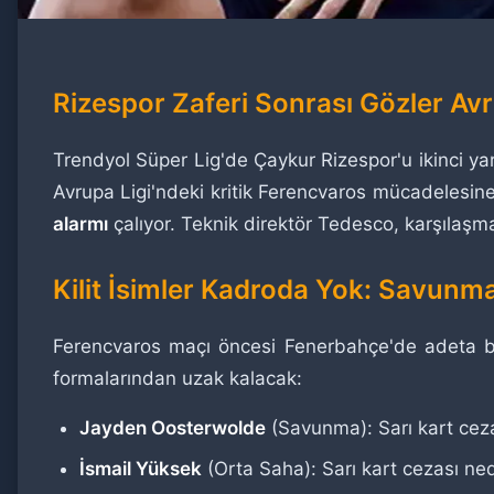
Rizespor Zaferi Sonrası Gözler Av
Trendyol Süper Lig'de Çaykur Rizespor'u ikinci y
Avrupa Ligi'ndeki kritik Ferencvaros mücadelesi
alarmı
çalıyor. Teknik direktör Tedesco, karşılaş
Kilit İsimler Kadroda Yok: Savunm
Ferencvaros maçı öncesi Fenerbahçe'de adeta 
formalarından uzak kalacak:
Jayden Oosterwolde
(Savunma): Sarı kart ce
İsmail Yüksek
(Orta Saha): Sarı kart cezası n