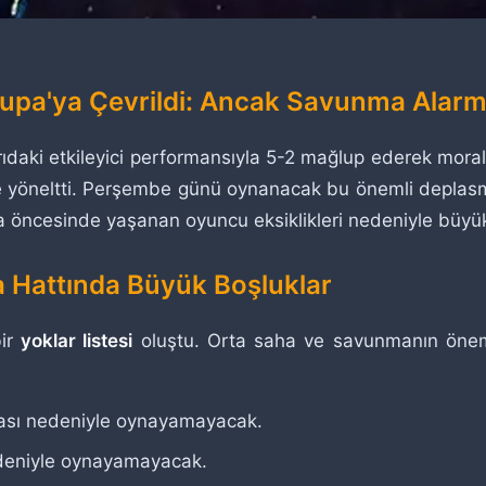
rupa'ya Çevrildi: Ancak Savunma Alarm
arıdaki etkileyici performansıyla 5-2 mağlup ederek mor
ne yöneltti. Perşembe günü oynanacak bu önemli deplasm
ma öncesinde yaşanan oyuncu eksiklikleri nedeniyle büy
a Hattında Büyük Boşluklar
bir
yoklar listesi
oluştu. Orta saha ve savunmanın önemli 
zası nedeniyle oynayamayacak.
edeniyle oynayamayacak.