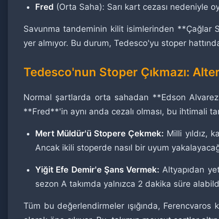
Fred
(Orta Saha): Sarı kart cezası nedeniyle 
Savunma tandeminin kilit isimlerinden **Çağlar S
yer almıyor. Bu durum, Tedesco'yu stoper hattında 
Tedesco'nun Stoper Çıkmazı: Alterna
Normal şartlarda orta sahadan **Edson Alvarez*
**Fred**'in aynı anda cezalı olması, bu ihtimali 
Mert Müldür'ü Stopere Çekmek:
Milli yıldız, 
Ancak ikili stoperde nasıl bir uyum yakalayaca
Yiğit Efe Demir'e Şans Vermek:
Altyapıdan yet
sezon A takımda yalnızca 2 dakika süre alabildi.
Tüm bu değerlendirmeler ışığında, Ferencvaros k