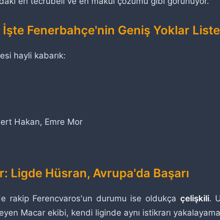
ındaki en tecrübeli ve en makul çözümü gibi görünüyor.
İşte Fenerbahçe'nin Geniş Yoklar Liste
si hayli kabarık:
Mert Hakan, Emre Mor
r: Ligde Hüsran, Avrupa'da Başarı
de rakip Ferencvaros'un durumu ise oldukça
çelişkili
. 
yen Macar ekibi, kendi liginde aynı istikrarı yakalayama