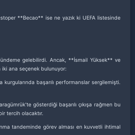
 stoper **Becao** ise ne yazık ki UEFA listesinde
ündeme gelebilirdi. Ancak, **İsmail Yüksek** ve
n iki ana seçenek bulunuyor:
 kurgularında başarılı performanslar sergilemişti.
ragümrük'te gösterdiği başarılı çıkışa rağmen bu
r tercih olacaktır.
unma tandeminde görev alması en kuvvetli ihtimal