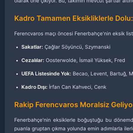
olarak öne çıkıyor. Bu, takımın mevcut şartlar alt
Kadro Tamamen Eksikliklerle Dolu: 
Ferencvaros maçı öncesi Fenerbahçe'nin eksik liste
Sakatlar:
Çağlar Söyüncü, Szymanski
Cezalılar:
Oosterwolde, İsmail Yüksek, Fred
UEFA Listesinde Yok:
Becao, Levent, Bartuğ, 
Kadro Dışı:
İrfan Can Kahveci, Cenk
Rakip Ferencvaros Moralsiz Geliyo
Fenerbahçe'nin eksiklerle boğuştuğu bu dönem
puanla gruptan çıkma yolunda emin adımlarla ilerle