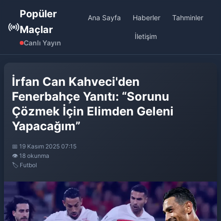
Popüler
Ana Sayfa
Haberler
Tahminler
Maçlar
İletişim
Canlı Yayın
İrfan Can Kahveci'den
Fenerbahçe Yanıtı: “Sorunu
Çözmek İçin Elimden Geleni
Yapacağım”
📅 19 Kasım 2025 07:15
👁️ 18 okunma
🏷️ Futbol