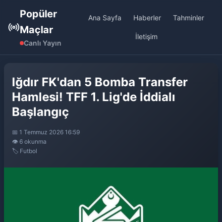
Popüler
Ana Sayfa
Haberler
Tahminler
Maçlar
İletişim
Canlı Yayın
Iğdır FK'dan 5 Bomba Transfer
Hamlesi! TFF 1. Lig'de İddialı
Başlangıç
📅 1 Temmuz 2026 16:59
👁️ 6 okunma
🏷️ Futbol