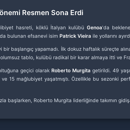
Dönemi Resmen Sona Erdi
ibiyet hasreti, köklü İtalyan kulübü
Genoa
'da beklene
ında bulunan efsanevi isim
Patrick Vieira
ile yollarını ayı
yi bir başlangıç yapamadı. İlk dokuz haftalık süreçte alı
umsuz tablo, kulübü radikal bir karar almaya itti ve Fra
koltuğuna geçici olarak
Roberto Murgita
getirildi. 49 yaş
k ve 15 mağlubiyet yaşatmıştı. Özellikle bu sezonki per
ızla başlarken, Roberto Murgita liderliğinde takımın gidiş