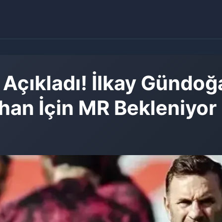
çıkladı! İlkay Gündoğa
an İçin MR Bekleniyor