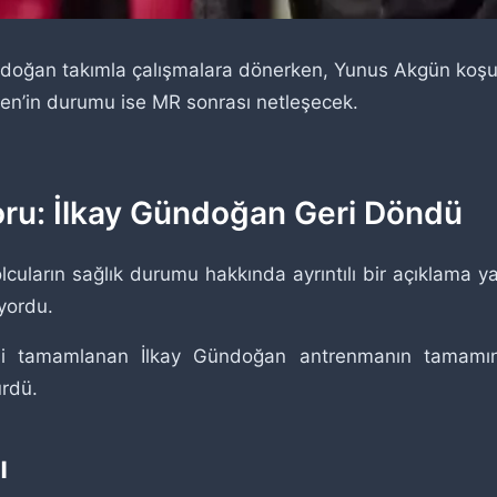
ndoğan takımla çalışmalara dönerken, Yunus Akgün koşula
en’in durumu ise MR sonrası netleşecek.
oru: İlkay Gündoğan Geri Döndü
lcuların sağlık durumu hakkında ayrıntılı bir açıklama y
yordu.
isi tamamlanan İlkay Gündoğan antrenmanın tamamında
rdü.
ı