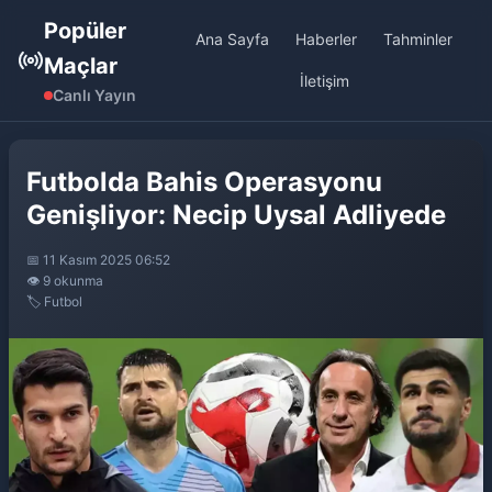
Popüler
Ana Sayfa
Haberler
Tahminler
Maçlar
İletişim
Canlı Yayın
Futbolda Bahis Operasyonu
Genişliyor: Necip Uysal Adliyede
📅 11 Kasım 2025 06:52
👁️ 9 okunma
🏷️ Futbol