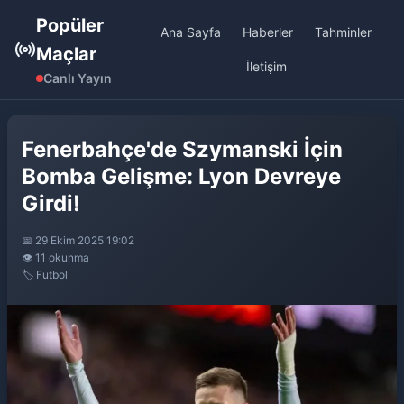
Popüler
Ana Sayfa
Haberler
Tahminler
Maçlar
İletişim
Canlı Yayın
Fenerbahçe'de Szymanski İçin
Bomba Gelişme: Lyon Devreye
Girdi!
📅 29 Ekim 2025 19:02
👁️ 11 okunma
🏷️ Futbol