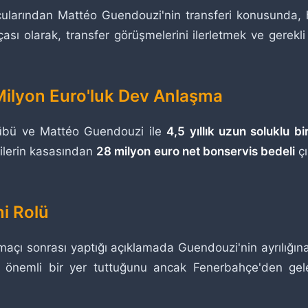
ncularından Mattéo Guendouzi'nin transferi konusund
ası olarak, transfer görüşmelerini ilerletmek ve gerekli
 Milyon Euro'luk Dev Anlaşma
ulübü ve Mattéo Guendouzi ile
4,5 yıllık uzun soluklu b
tlilerin kasasından
28 milyon euro net bonservis bedeli
çı
ni Rolü
maçı sonrası yaptığı açıklamada Guendouzi'nin ayrılığına il
önemli bir yer tuttuğunu ancak Fenerbahçe'den gelen