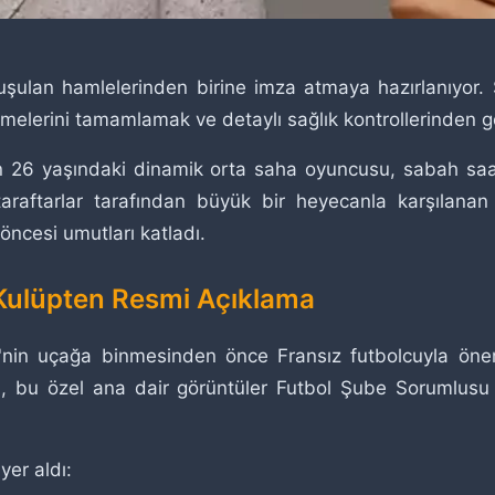
ulan hamlelerinden birine imza atmaya hazırlanıyor. Sa
üşmelerini tamamlamak ve detaylı sağlık kontrollerinden
olan 26 yaşındaki dinamik orta saha oyuncusu, sabah sa
raftarlar tarafından büyük bir heyecanla karşılanan 
öncesi umutları katladı.
Kulüpten Resmi Açıklama
'nin uçağa binmesinden önce Fransız futbolcuyla öne
rken, bu özel ana dair görüntüler Futbol Şube Sorumlus
yer aldı: