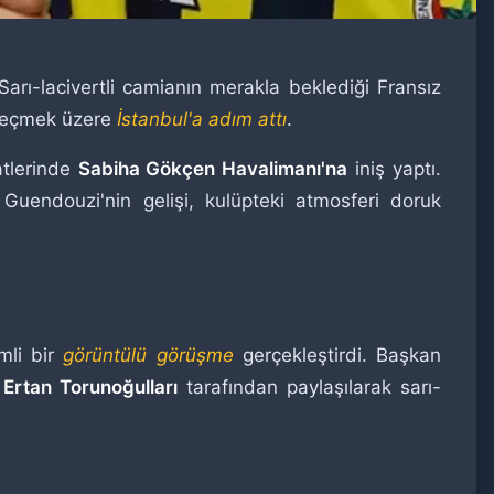
rı-lacivertli camianın merakla beklediği Fransız
 geçmek üzere
İstanbul'a adım attı
.
atlerinde
Sabiha Gökçen Havalimanı'na
iniş yaptı.
Guendouzi'nin gelişi, kulüpteki atmosferi doruk
mli bir
görüntülü görüşme
gerçekleştirdi. Başkan
u
Ertan Torunoğulları
tarafından paylaşılarak sarı-