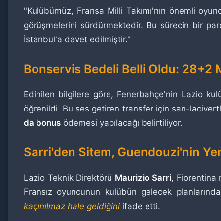
"Kulübümüz, Fransa Milli Takımı'nın önemli oyu
görüşmelerini sürdürmektedir. Bu sürecin bir parç
İstanbul'a davet edilmiştir."
Bonservis Bedeli Belli Oldu: 28+2
Edinilen bilgilere göre, Fenerbahçe'nin Lazio k
öğrenildi. Bu ses getiren transfer için sarı-laciver
da bonus
ödemesi yapılacağı belirtiliyor.
Sarri'den Sitem, Guendouzi'nin Ye
Lazio Teknik Direktörü
Maurizio Sarri
, Fiorentina 
Fransız oyuncunun kulübün gelecek planlarında 
kaçınılmaz hale geldiğini
ifade etti.