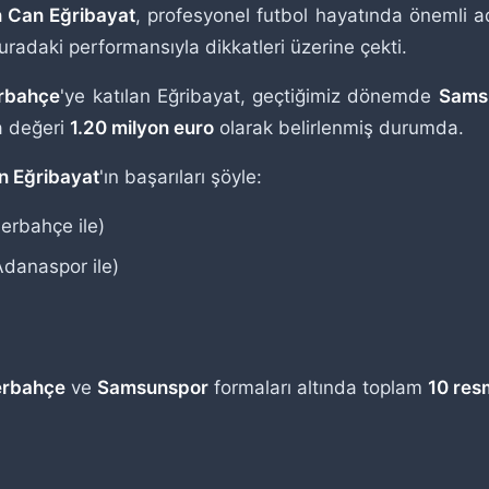
n Can Eğribayat
, profesyonel futbol hayatında önemli a
buradaki performansıyla dikkatleri üzerine çekti.
rbahçe
'ye katılan Eğribayat, geçtiğimiz dönemde
Sams
a değeri
1.20 milyon euro
olarak belirlenmiş durumda.
n Eğribayat
'ın başarıları şöyle:
erbahçe ile)
danaspor ile)
erbahçe
ve
Samsunspor
formaları altında toplam
10 res