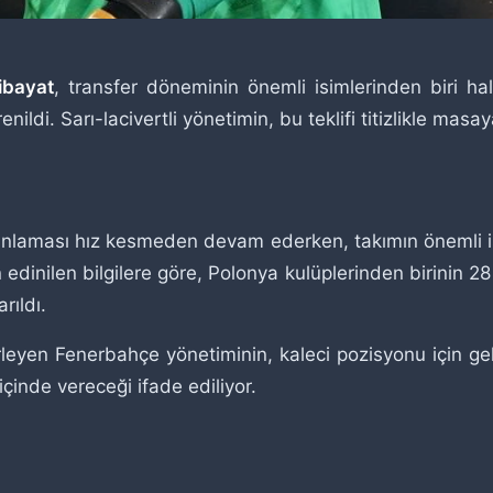
ibayat
, transfer döneminin önemli isimlerinden biri hali
nildi. Sarı-lacivertli yönetimin, bu teklifi titizlikle masaya
planlaması hız kesmeden devam ederken, takımın önemli 
an edinilen bilgilere göre, Polonya kulüplerinden birinin 2
rıldı.
rleyen Fenerbahçe yönetiminin, kaleci pozisyonu için ge
içinde vereceği ifade ediliyor.