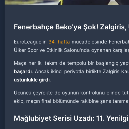
Fenerbahçe Beko'ya Şok! Zalgiris, Ü
EuroLeague'in
34. hafta
mücadelesinde Fenerbahçe
Ülker Spor ve Etkinlik Salonu'nda oynanan karşılaşma
Maça her iki takım da tempolu bir başlangıç yapt
başardı
. Ancak ikinci periyotla birlikte Zalgiris
üstünlükle girdi
.
Üçüncü çeyrekte de oyunun kontrolünü elinde tuta
ekip, maçın final bölümünde rakibine şans tanı
Mağlubiyet Serisi Uzadı: 11. Yenilgi