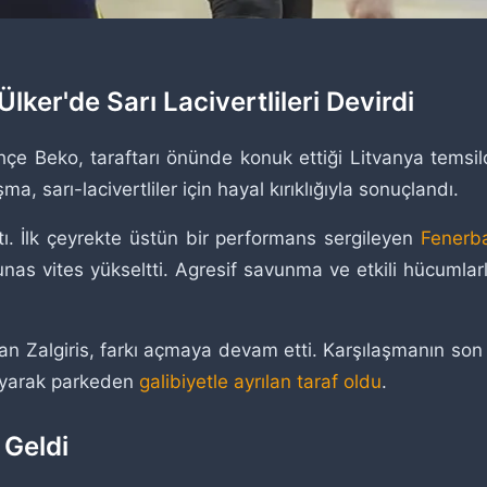
lker'de Sarı Lacivertlileri Devirdi
 Beko, taraftarı önünde konuk ettiği Litvanya temsilci
, sarı-lacivertliler için hayal kırıklığıyla sonuçlandı.
ı. İlk çeyrekte üstün bir performans sergileyen
Fenerb
 Kaunas vites yükseltti. Agresif savunma ve etkili hücuml
n Zalgiris, farkı açmaya devam etti. Karşılaşmanın so
mayarak parkeden
galibiyetle ayrılan taraf oldu
.
 Geldi