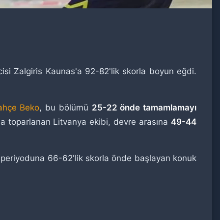
si Zalgiris Kaunas'a 92-82'lik skorla boyun eğdi.
ahçe Beko
, bu bölümü
25-22 önde tamamlamayı
arla toparlanan Litvanya ekibi, devre arasına
49-44
n periyoduna 66-62'lik skorla önde başlayan konuk