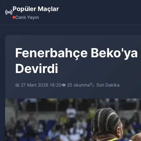
Popüler Maçlar
Canlı Yayın
Fenerbahçe Beko'ya Şo
Devirdi
📅 27 Mart 2026 16:20
👁️ 25 okunma
🏷️ Son Dakika