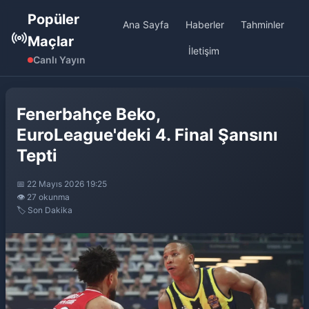
Popüler
Ana Sayfa
Haberler
Tahminler
Maçlar
İletişim
Canlı Yayın
Fenerbahçe Beko,
EuroLeague'deki 4. Final Şansını
Tepti
📅 22 Mayıs 2026 19:25
👁️ 27 okunma
🏷️ Son Dakika