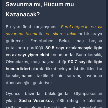
Savunma mı, Hücum mu
Kazanacak?
Bu yarı final karşılaşması,
EuroLeague'in en iyi
savunma takımı
ile
en skorer takımı
nı bir araya
getirecek. Fenerbahçe Beko, maç başına
potasında gördüğü
80.5 sayı ortalamasıyla ligin
en az sayı yiyen ekibi
konumunda. Buna karşılık,
Olympiakos, maç başına attığı
90.7 sayı ile ligin
hücum lideri
olarak dikkat çekiyor. İstatistikler, bu
karşılaşmanın taktiksel bir satranç oyununa
dönüşeceğini gösteriyor.
Oyuncu bazında bakıldığında, Olympiakos'un
yıldızı
Sasha Vezenkov
, 7.89 rating ile takımını
sırtlayan isimlerin başında geliyor. Fenerbahçe