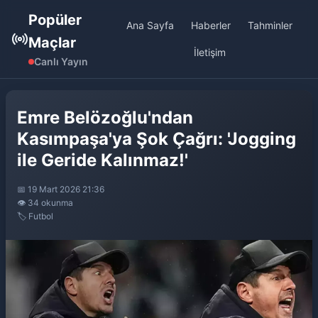
Popüler
Ana Sayfa
Haberler
Tahminler
Maçlar
İletişim
Canlı Yayın
Emre Belözoğlu'ndan
Kasımpaşa'ya Şok Çağrı: 'Jogging
ile Geride Kalınmaz!'
📅 19 Mart 2026 21:36
👁️ 34 okunma
🏷️ Futbol