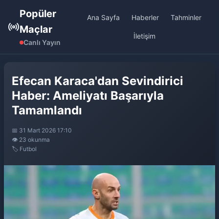
Popüler
Ana Sayfa
Haberler
Tahminler
Maçlar
İletişim
Canlı Yayın
Efecan Karaca'dan Sevindirici
Haber: Ameliyatı Başarıyla
Tamamlandı
📅 31 Mart 2026 17:10
👁️ 23 okunma
🏷️ Futbol