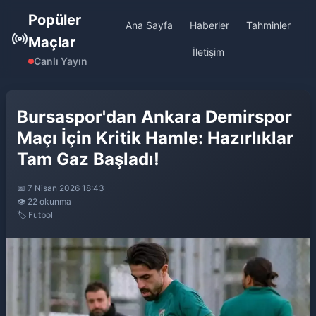
Popüler
Ana Sayfa
Haberler
Tahminler
Maçlar
İletişim
Canlı Yayın
Bursaspor'dan Ankara Demirspor
Maçı İçin Kritik Hamle: Hazırlıklar
Tam Gaz Başladı!
📅 7 Nisan 2026 18:43
👁️ 22 okunma
🏷️ Futbol