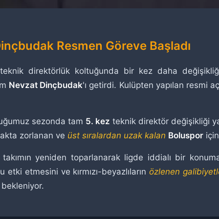
Dinçbudak Resmen Göreve Başladı
 teknik direktörlük koltuğunda bir kez daha değişikliğe
sim
Nevzat Dinçbudak
'ı getirdi. Kulüpten yapılan resmi 
unduğumuz sezonda tam
5. kez
teknik direktör değişikliği 
lmakta zorlanan ve
üst sıralardan uzak kalan
Boluspor
için
akımın yeniden toparlanarak ligde iddialı bir konuma 
 etki etmesini ve kırmızı-beyazlıların
özlenen galibiyet
 bekleniyor.