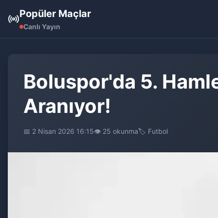
Popüler Maçlar
Canlı Yayın
Boluspor'da 5. Haml
Aranıyor!
📅 2 Nisan 2026 16:15
👁️ 25 okunma
🏷️ Futbol