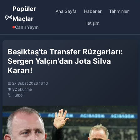
Popüler
Ana Sayfa
Haberler
Tahminler
Maçlar
İletişim
Canlı Yayın
Beşiktaş'ta Transfer Rüzgarları:
Sergen Yalçın'dan Jota Silva
Kararı!
📅 27 Şubat 2026 16:10
👁️ 32 okunma
🏷️ Futbol