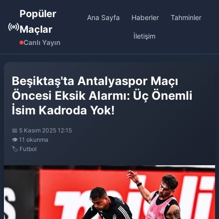
Popüler
Ana Sayfa
Haberler
Tahminler
Maçlar
İletişim
Canlı Yayın
Beşiktaş'ta Antalyaspor Maçı
Öncesi Eksik Alarmı: Üç Önemli
İsim Kadroda Yok!
📅 5 Kasım 2025 12:15
👁️ 11 okunma
🏷️ Futbol