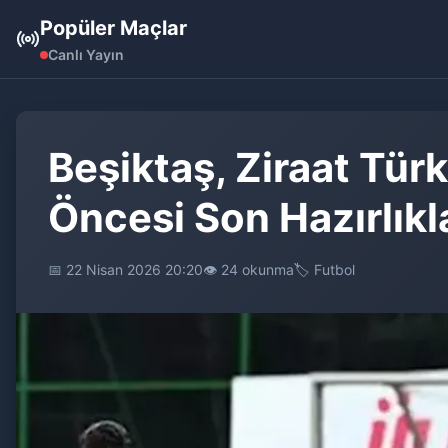
Popüler Maçlar
Canlı Yayın
Beşiktaş, Ziraat Tü
Öncesi Son Hazırlıkl
📅 22 Nisan 2026 20:20
👁️ 24 okunma
🏷️ Futbol