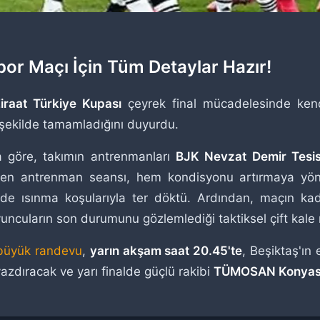
por Maçı İçin Tüm Detaylar Hazır!
iraat Türkiye Kupası
çeyrek final mücadelesinde ken
r şekilde tamamladığını duyurdu.
a göre, takımın antrenmanları
BJK Nevzat Demir Tesis
çen antrenman seansı, hem kondisyonu artırmaya yöne
nde ısınma koşularıyla ter döktü. Ardından, maçın kad
uncuların son durumunu gözlemlediği taktiksel çift kale
büyük randevu
,
yarın akşam saat 20.45'te
, Beşiktaş'ın 
yazdıracak ve yarı finalde güçlü rakibi
TÜMOSAN Konyas